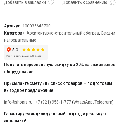
TEPLOLUX
Добавить в закладки
Добавить к сравнению
30SHTL-
LT-
2-
Артикул:
100035648700
0200-
Категории:
Архитектурно-строительный обогрев
,
Секции
040
нагревательные
Получите персональную скидку до 20% на инженерное
оборудование!
Присылайте смету или список товаров — подготовим
выгодное предложение.
info@shoprs.ru
|
+7 (921) 958-1-777
(
WhatsApp
,
Telegram
)
Гарантируем индивидуальный подход и реальную
экономию!