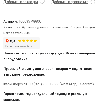
TEPLOLUX
Добавить в закладки
Добавить к сравнению
20SHTL-
LT-
3-
Артикул:
100035799800
2250-
Категории:
Архитектурно-строительный обогрев
,
Секции
40
нагревательные
Получите персональную скидку до 20% на инженерное
оборудование!
Присылайте смету или список товаров — подготовим
выгодное предложение.
info@shoprs.ru
|
+7 (921) 958-1-777
(
WhatsApp
,
Telegram
)
Гарантируем индивидуальный подход и реальную
экономию!