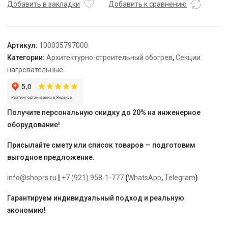
TEPLOLUX
Добавить в закладки
Добавить к сравнению
10SHTL-
LT-
2-
Артикул:
100035797000
2700-
Категории:
Архитектурно-строительный обогрев
,
Секции
040
нагревательные
Получите персональную скидку до 20% на инженерное
оборудование!
Присылайте смету или список товаров — подготовим
выгодное предложение.
info@shoprs.ru
|
+7 (921) 958-1-777
(
WhatsApp
,
Telegram
)
Гарантируем индивидуальный подход и реальную
экономию!