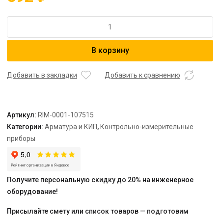
Количество
товара
ROMMER
В корзину
Термометр
биметаллический
с
Добавить в закладки
Добавить к сравнению
погружной
гильзой.
Корпус
Артикул:
RIM-0001-107515
Dn
Категории:
Арматура и КИП
,
Контрольно-измерительные
100
приборы
мм,
гильза
75
мм
Получите персональную скидку до 20% на инженерное
1/2
оборудование!
,
0...120°С
Присылайте смету или список товаров — подготовим