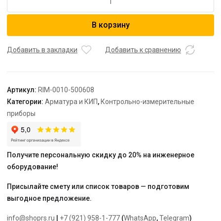
товара
ROMMER
В корзину
Манометр
радиальный.
Корпус
Добавить в закладки
Добавить к сравнению
Dn
50
мм
Артикул:
RIM-0010-500608
1/4
Категории:
Арматура и КИП
,
Контрольно-измерительные
,
приборы
0...6
бар,
кл.2.5
Получите персональную скидку до 20% на инженерное
оборудование!
Присылайте смету или список товаров — подготовим
выгодное предложение.
info@shoprs.ru
|
+7 (921) 958-1-777
(
WhatsApp
,
Telegram
)