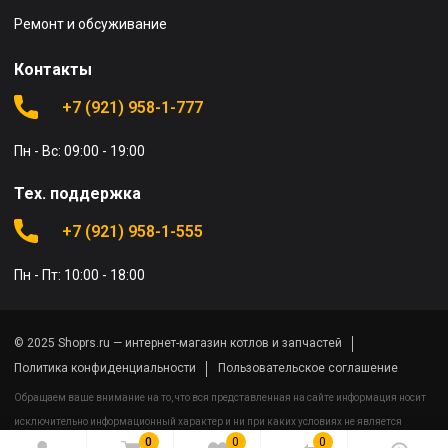
Ремонт и обсуживание
Контакты
+7 (921) 958-1-777
Пн - Вс: 09:00 - 19:00
Тех. поддержка
+7 (921) 958-1-555
Пн - Пт: 10:00 - 18:00
© 2025 Shoprs.ru — интернет-магазин котлов и запчастей
Политика конфиденциальности
Пользовательское соглашение
Обращаем ваше внимание на то, что вся представленная на сайте информация носит
исключительно информационный характер и ни при каких условиях не является
0
0
0
публичной офертой определяемой положениями Статьи 437(2) Гражданского кодекса