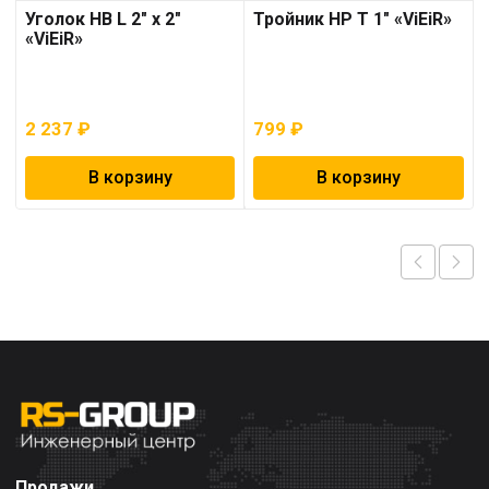
Уголок НВ L 2″ х 2″
Тройник НР T 1″ «ViEiR»
«ViEiR»
2 237
₽
799
₽
В корзину
В корзину
Продажи