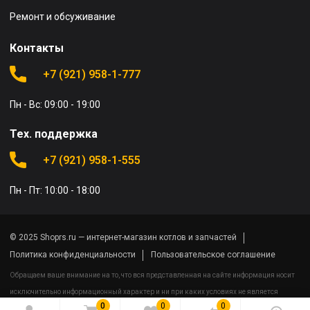
Ремонт и обсуживание
Контакты
+7 (921) 958-1-777
Пн - Вс: 09:00 - 19:00
Тех. поддержка
+7 (921) 958-1-555
Пн - Пт: 10:00 - 18:00
© 2025 Shoprs.ru — интернет-магазин котлов и запчастей
Политика конфиденциальности
Пользовательское соглашение
Обращаем ваше внимание на то, что вся представленная на сайте информация носит
исключительно информационный характер и ни при каких условиях не является
0
0
0
публичной офертой определяемой положениями Статьи 437(2) Гражданского кодекса