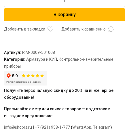
товара
ROMMER
В корзину
Манометр
аксиальный.
Корпус
Добавить в закладки
Добавить к сравнению
Dn
50
мм
Артикул:
RIM-0009-501008
1/4
Категории:
Арматура и КИП
,
Контрольно-измерительные
,
приборы
0...10
бар,
кл.2.5
Получите персональную скидку до 20% на инженерное
оборудование!
Присылайте смету или список товаров — подготовим
выгодное предложение.
info@shoprs.ru
|
+7 (921) 958-1-777
(
WhatsApp
,
Telegram
)