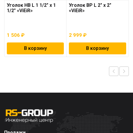
Уголок НВ L 1 1/2″ х 1
Уголок ВР L 2″ х 2″
1/2″ «ViEiR»
«ViEiR»
1 506
₽
2 999
₽
В корзину
В корзину
Продажи