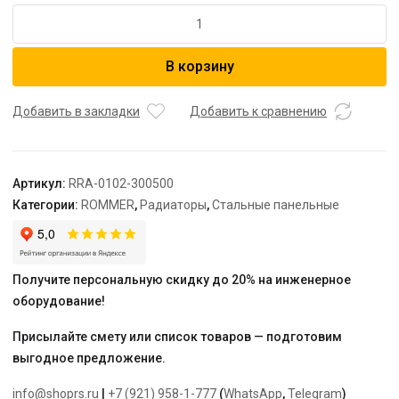
Количество
товара
ROMMER
В корзину
кронштейн
напольный,
внутренний
Добавить в закладки
Добавить к сравнению
монтаж
11,
21,
Артикул:
RRA-0102-300500
22,
Категории:
ROMMER
,
Радиаторы
,
Стальные панельные
33
типы,
высоты
200,
Получите персональную скидку до 20% на инженерное
300,
оборудование!
500
(1
Присылайте смету или список товаров — подготовим
шт.)
выгодное предложение.
info@shoprs.ru
|
+7 (921) 958-1-777
(
WhatsApp
,
Telegram
)