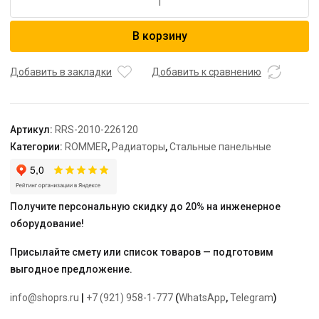
товара
ROMMER
В корзину
22/600/1200
радиатор
стальной
Добавить в закладки
Добавить к сравнению
панельный
боковое
подключение
Артикул:
RRS-2010-226120
Compact
Категории:
ROMMER
,
Радиаторы
,
Стальные панельные
Получите персональную скидку до 20% на инженерное
оборудование!
Присылайте смету или список товаров — подготовим
выгодное предложение.
info@shoprs.ru
|
+7 (921) 958-1-777
(
WhatsApp
,
Telegram
)