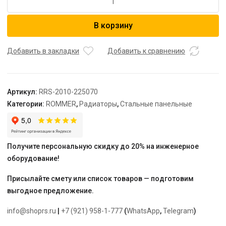
товара
ROMMER
В корзину
22/500/700
радиатор
стальной
Добавить в закладки
Добавить к сравнению
панельный
боковое
подключение
Артикул:
RRS-2010-225070
Compact
Категории:
ROMMER
,
Радиаторы
,
Стальные панельные
Получите персональную скидку до 20% на инженерное
оборудование!
Присылайте смету или список товаров — подготовим
выгодное предложение.
info@shoprs.ru
|
+7 (921) 958-1-777
(
WhatsApp
,
Telegram
)