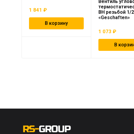
Вентиль углов
термостатичес
1 841
₽
ВН резьбой 1/2
«Geschaften»
В корзину
1 073
₽
В корзи