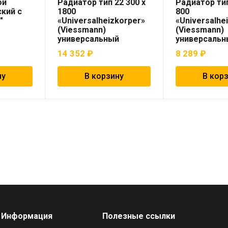
ой
Радиатор тип 22 300 x
Радиатор тип
кий с
1800
800
″
«Universalheizkorper»
«Universalhe
(Viessmann)
(Viessmann)
универсальный
универсальн
14 352
₽
8 289
₽
ну
В корзину
В кор
Информация
Полезные ссылки