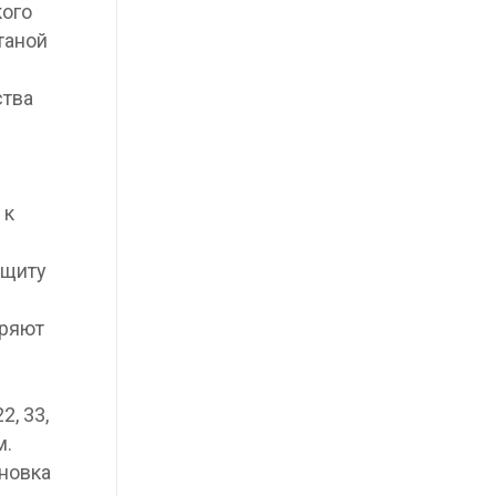
кого
таной
ства
 к
ащиту
еряют
, 33,
м.
ановка