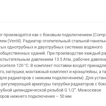
 производятся как с боковым подключением (Compac
м (Ventil). Радиатор отопительный стальной панель
тых однотрубных и двухтрубных системах водяного
 общественных зданий. При производстве каждый р
испытательным давлением 13.5 Атм., рабочее давлен
осителя 120 °С. В комплект поставки входят принад
о, заглушки, монтажный комплект и кронштейны, а т
для радиаторов с нижним подключением). Для устан
о-регулирующей арматуры патрубки радиаторов с бо
бной цилиндрической резьбой G 1/2″. Межосевое
оров нижнего подключения – 50 мм.