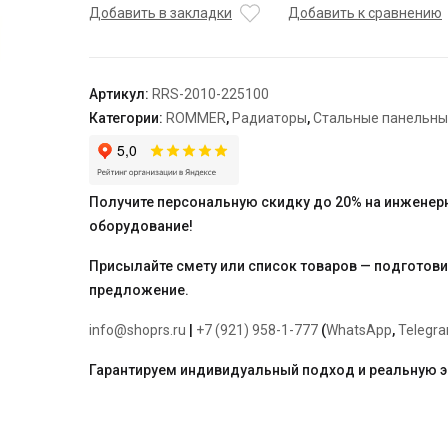
22/500/1000
Добавить в закладки
Добавить к сравнению
радиатор
стальной
панельный
Артикул:
RRS-2010-225100
боковое
Категории:
ROMMER
,
Радиаторы
,
Стальные панельн
подключение
Compact
Получите персональную скидку до 20% на инженер
оборудование!
Присылайте смету или список товаров — подготов
предложение.
info@shoprs.ru
|
+7 (921) 958-1-777
(
WhatsApp
,
Telegr
Гарантируем индивидуальный подход и реальную 