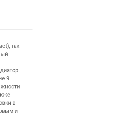
t), так
ный
адиатор
ие 9
лежности
акже
овки в
ковым и