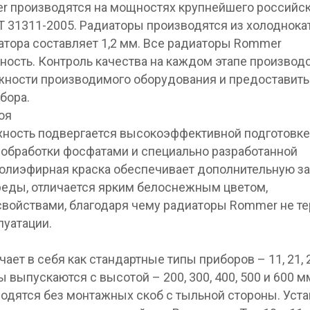
 производятся на мощностях крупнейшего российс
Т 31311-2005. Радиаторы производятся из холоднока
атора составляет 1,2 мм. Все радиаторы Rommer
ность. Контроль качества на каждом этапе производ
жности производимого оборудования и предоставить
бора.
оя
хность подвергается высокоэффективной подготовке
 обработки фосфатами и специально разработанной
полиэфирная краска обеспечивает дополнительную з
реды, отличается ярким белоснежным цветом,
войствами, благодаря чему радиаторы Rommer не т
луатации.
т в себя как стандартные типы приборов – 11, 21, 22
ры выпускаются с высотой – 200, 300, 400, 500 и 600 м
изводятся без монтажных скоб с тыльной стороны. Уст