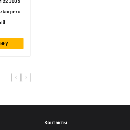
 22 300 x
Радиатор тип 22 300 x
1200
izkorper»
«Universalheizkorper»
(Viessmann)
ый
универсальный
10 738
₽
зину
В корзину
Контакты