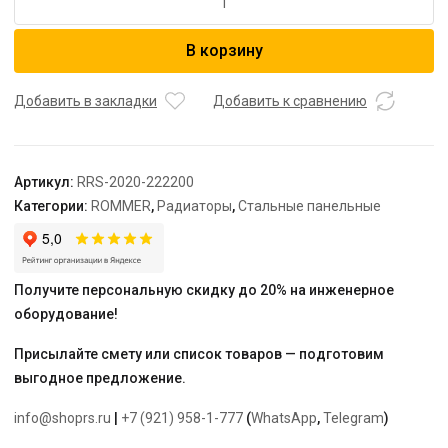
товара
ROMMER
В корзину
22/200/2000
радиатор
стальной
Добавить в закладки
Добавить к сравнению
панельный
нижнее
подключение
Артикул:
RRS-2020-222200
Ventil
Категории:
ROMMER
,
Радиаторы
,
Стальные панельные
Получите персональную скидку до 20% на инженерное
оборудование!
Присылайте смету или список товаров — подготовим
выгодное предложение.
info@shoprs.ru
|
+7 (921) 958-1-777
(
WhatsApp
,
Telegram
)