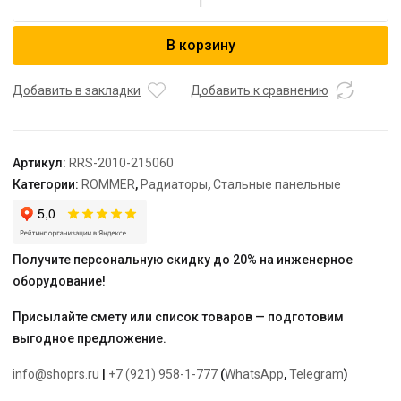
товара
ROMMER
В корзину
21/500/600
радиатор
стальной
Добавить в закладки
Добавить к сравнению
панельный
боковое
подключение
Артикул:
RRS-2010-215060
Compact
Категории:
ROMMER
,
Радиаторы
,
Стальные панельные
Получите персональную скидку до 20% на инженерное
оборудование!
Присылайте смету или список товаров — подготовим
выгодное предложение.
info@shoprs.ru
|
+7 (921) 958-1-777
(
WhatsApp
,
Telegram
)