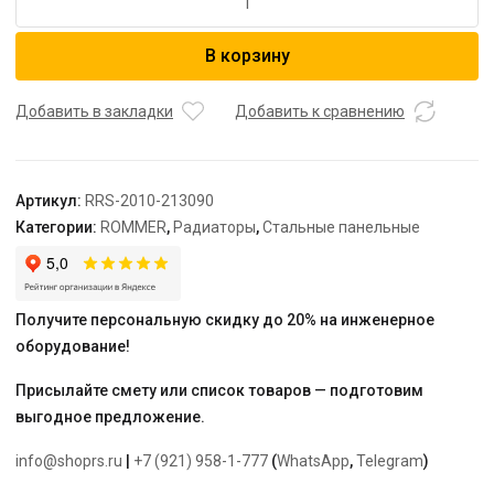
товара
ROMMER
В корзину
21/300/900
радиатор
стальной
Добавить в закладки
Добавить к сравнению
панельный
боковое
подключение
Артикул:
RRS-2010-213090
Compact
Категории:
ROMMER
,
Радиаторы
,
Стальные панельные
Получите персональную скидку до 20% на инженерное
оборудование!
Присылайте смету или список товаров — подготовим
выгодное предложение.
info@shoprs.ru
|
+7 (921) 958-1-777
(
WhatsApp
,
Telegram
)