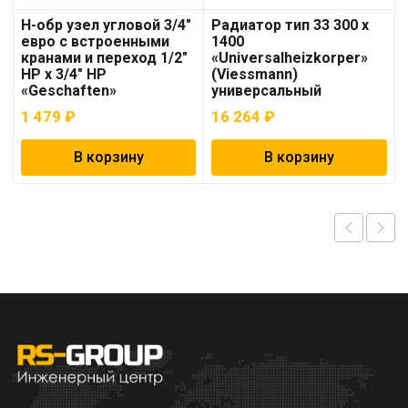
Н-обр узел угловой 3/4″
Радиатор тип 33 300 x
евро с встроенными
1400
кранами и переход 1/2″
«Universalheizkorper»
НР х 3/4″ НР
(Viessmann)
«Geschaften»
универсальный
1 479
₽
16 264
₽
В корзину
В корзину