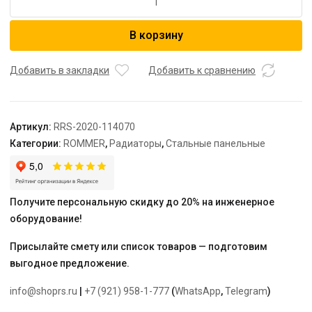
товара
ROMMER
В корзину
11/400/700
радиатор
стальной
Добавить в закладки
Добавить к сравнению
панельный
нижнее
правое
Артикул:
RRS-2020-114070
подключение
Категории:
ROMMER
,
Радиаторы
,
Стальные панельные
Ventil
Получите персональную скидку до 20% на инженерное
оборудование!
Присылайте смету или список товаров — подготовим
выгодное предложение.
info@shoprs.ru
|
+7 (921) 958-1-777
(
WhatsApp
,
Telegram
)