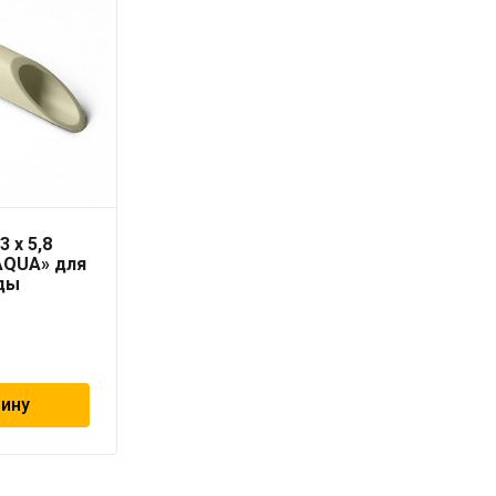
3 x 5,8
Труба PN10 90 x 8,2
AQUA» для
серая «PRO AQUA» для
ды
холодной воды
1 209
₽
зину
В корзину