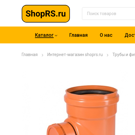
Каталог
Главная
О нас
Дост
Главная
Интернет-магазин shoprs.ru
Трубы и фи