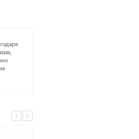
агодаря
азии,
чно
ие