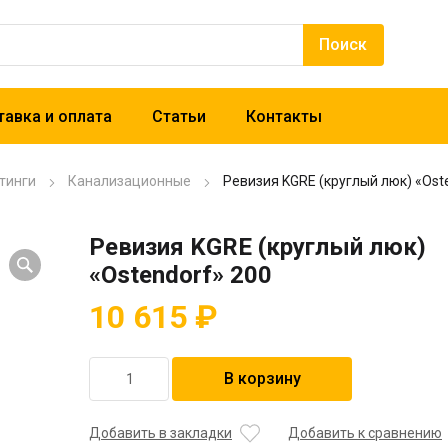
авка и оплата
Статьи
Контакты
тинги
Канализационные
Ревизия KGRE (круглый люк) «Ost
Ревизия KGRE (круглый люк)
«Ostendorf» 200
10 615
₽
Количество
В корзину
товара
Ревизия
KGRE
Добавить в закладки
Добавить к сравнению