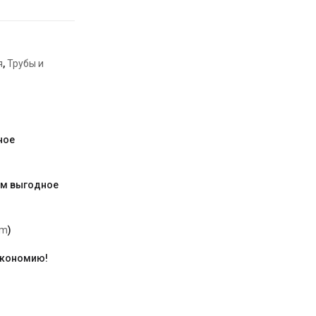
я
,
Трубы и
ное
им выгодное
am
)
экономию!