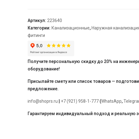
(круглый
люк)
"Ostendorf"
Артикул:
223640
200
Категории:
Канализационные
,
Наружная канализаци
фитинги
Получите персональную скидку до 20% на инженер
оборудование!
Присылайте смету или список товаров — подготов
предложение.
info@shoprs.ru
|
+7 (921) 958-1-777
(
WhatsApp
,
Telegr
Гарантируем индивидуальный подход и реальную 