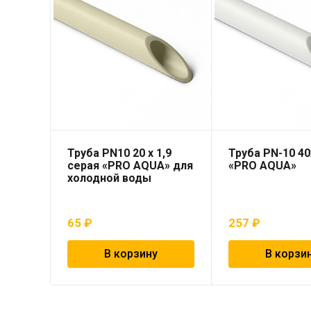
Труба PN10 20 x 1,9
Труба PN-10 4
серая «PRO AQUA» для
«PRO AQUA»
холодной воды
65
₽
257
₽
В корзину
В корзи