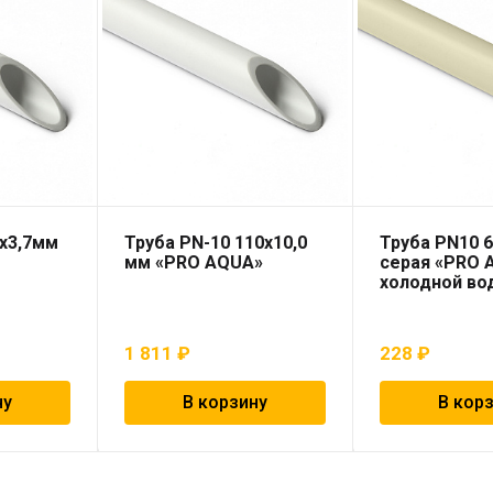
0х3,7мм
Труба PN-10 110х10,0
Труба PN10 6
мм «PRO AQUA»
серая «PRO 
холодной во
1 811
₽
228
₽
ну
В корзину
В кор