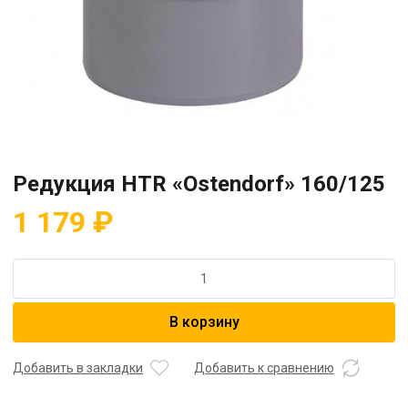
Редукция HTR «Ostendorf» 160/125
1 179
₽
Количество
товара
Редукция
В корзину
HTR
"Ostendorf"
160/125
Добавить в закладки
Добавить к сравнению