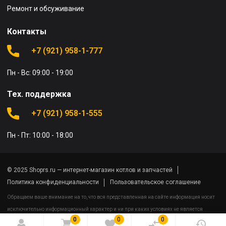
Ремонт и обсуживание
Контакты
+7 (921) 958-1-777
Пн - Вс: 09:00 - 19:00
Тех. поддержка
+7 (921) 958-1-555
Пн - Пт: 10:00 - 18:00
© 2025 Shoprs.ru — интернет-магазин котлов и запчастей
Политика конфиденциальности
Пользовательское соглашение
Обращаем ваше внимание на то, что вся представленная на сайте информация носит
исключительно информационный характер и ни при каких условиях не является
0
0
0
публичной офертой определяемой положениями Статьи 437(2) Гражданского кодекса