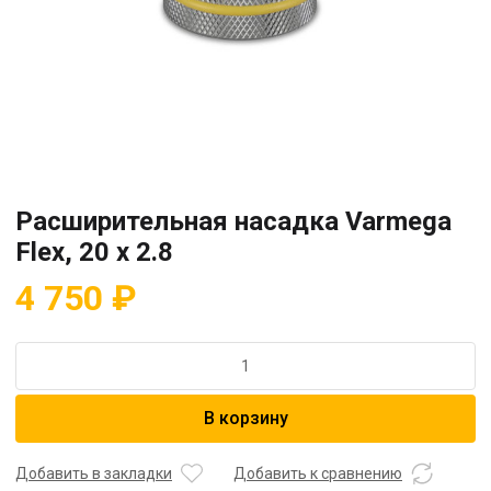
Расширительная насадка Varmega
Flex, 20 x 2.8
4 750
₽
Количество
товара
Расширительная
В корзину
насадка
Varmega
Flex,
Добавить в закладки
Добавить к сравнению