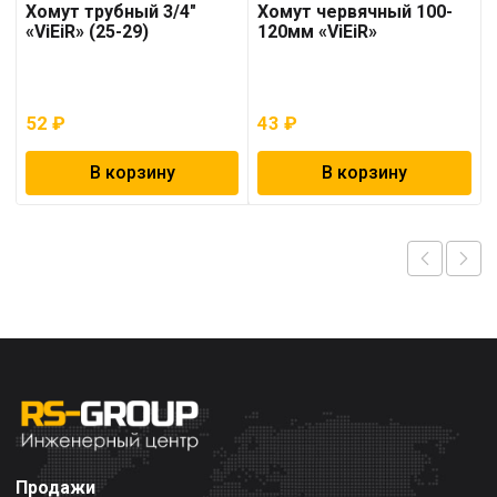
Хомут трубный 3/4″
Хомут червячный 100-
«ViEiR» (25-29)
120мм «ViEiR»
52
₽
43
₽
В корзину
В корзину
Продажи