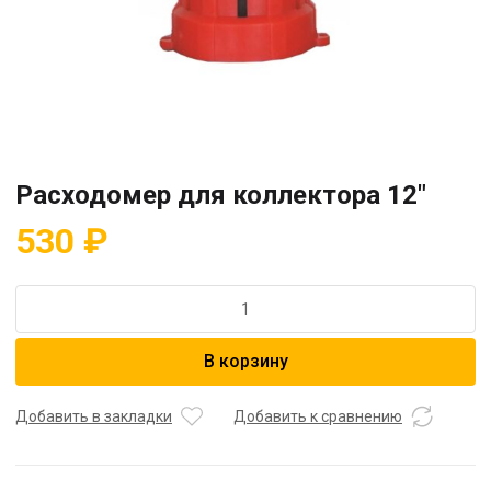
Расходомер для коллектора 12″
530
₽
Количество
товара
Расходомер
В корзину
для
коллектора
12"
Добавить в закладки
Добавить к сравнению