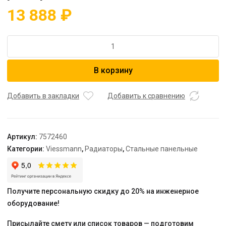
13 888
₽
Количество
товара
Радиатор
В корзину
тип
33
500
Добавить в закладки
Добавить к сравнению
x
900
"Universalheizkorper"
Артикул:
7572460
(Viessmann)
Категории:
Viessmann
,
Радиаторы
,
Стальные панельные
универсальный
Получите персональную скидку до 20% на инженерное
оборудование!
Присылайте смету или список товаров — подготовим