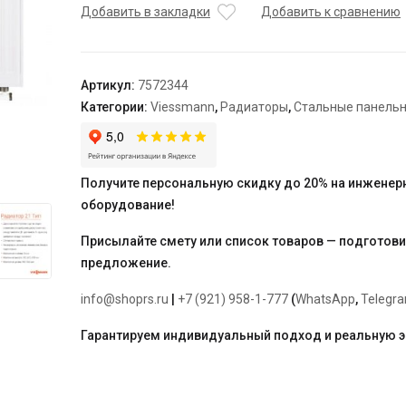
тип
Добавить в закладки
Добавить к сравнению
21
500
x
Артикул:
7572344
1600
Категории:
Viessmann
,
Радиаторы
,
Стальные панель
"Universalheizkorper"
(Viessmann)
универсальный
Получите персональную скидку до 20% на инженер
оборудование!
Присылайте смету или список товаров — подготов
предложение.
info@shoprs.ru
|
+7 (921) 958-1-777
(
WhatsApp
,
Telegr
Гарантируем индивидуальный подход и реальную 