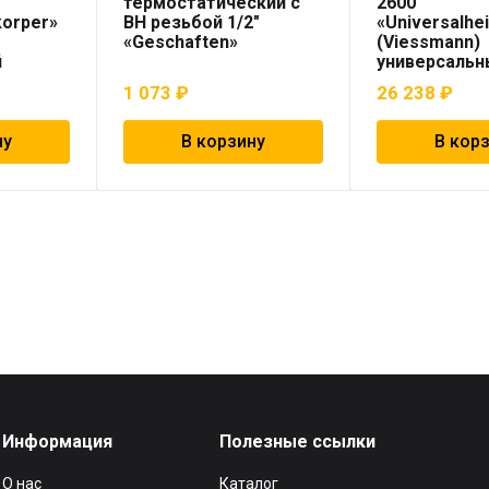
термостатический с
2600
korper»
ВН резьбой 1/2″
«Universalhe
«Geschaften»
(Viessmann)
й
универсальн
1 073
₽
26 238
₽
ну
В корзину
В кор
Информация
Полезные ссылки
О нас
Каталог