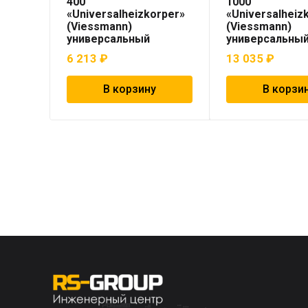
400
1000
«Universalheizkorper»
«Universalheiz
(Viessmann)
(Viessmann)
универсальный
универсальны
6 213
₽
13 035
₽
В корзину
В корзи