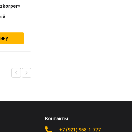
1000
izkorper»
«Universalheizkorper»
(Viessmann)
ый
универсальный
9 588
₽
зину
В корзину
Контакты
+7 (921) 958-1-777