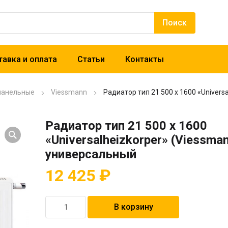
авка и оплата
Статьи
Контакты
панельные
Viessmann
Радиатор тип 21 500 x 1600 «Univers
Радиатор тип 21 500 x 1600
«Universalheizkorper» (Viessma
универсальный
12 425
₽
Количество
В корзину
товара
Радиатор