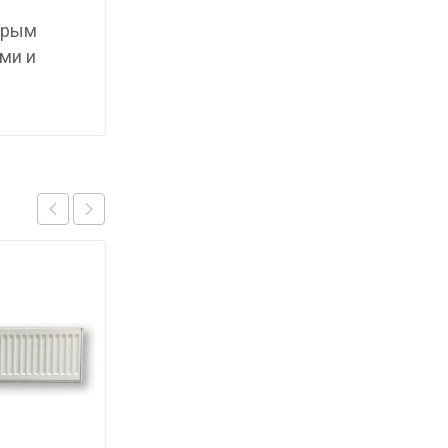
торым
ми и