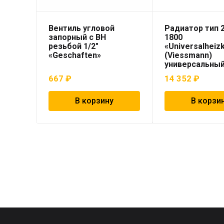
Вентиль угловой
Радиатор тип 2
запорный с ВН
1800
резьбой 1/2″
«Universalheiz
«Geschaften»
(Viessmann)
универсальны
667
₽
14 352
₽
В корзину
В корзи