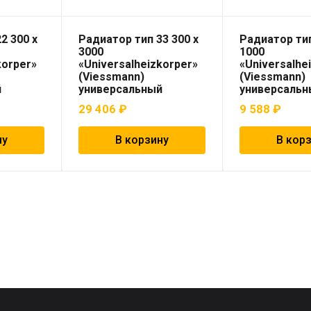
2 300 x
Радиатор тип 33 300 x
Радиатор тип
3000
1000
korper»
«Universalheizkorper»
«Universalhe
(Viessmann)
(Viessmann)
й
универсальный
универсальн
29 406
₽
9 588
₽
ну
В корзину
В кор