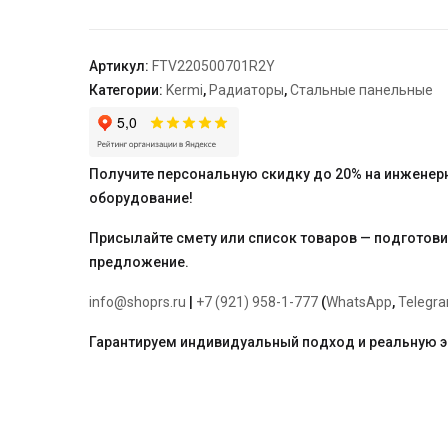
22,
100*500*700,
X2
Артикул:
FTV220500701R2Y
Inside,
Категории:
Kermi
,
Радиаторы
,
Стальные панельные
R,
RAL
9016
(белый),
Получите персональную скидку до 20% на инженер
Kermi
оборудование!
Присылайте смету или список товаров — подготов
предложение.
info@shoprs.ru
|
+7 (921) 958-1-777
(
WhatsApp
,
Telegr
Гарантируем индивидуальный подход и реальную 