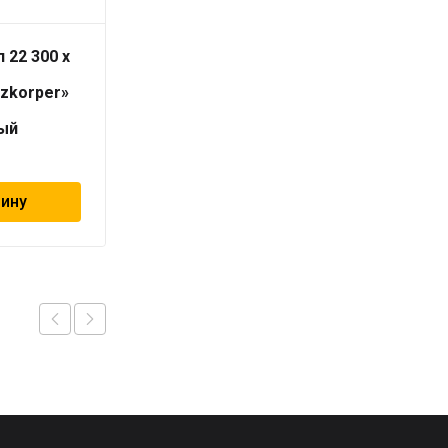
 22 300 x
Радиатор тип 22 300 x
1600
izkorper»
«Universalheizkorper»
(Viessmann)
ый
универсальный
13 202
₽
зину
В корзину