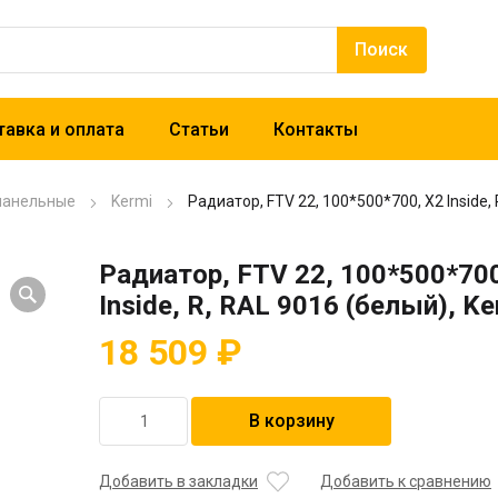
авка и оплата
Статьи
Контакты
панельные
Kermi
Радиатор, FTV 22, 100*500*700, X2 Inside, 
Радиатор, FTV 22, 100*500*700
Inside, R, RAL 9016 (белый), Ke
18 509
₽
Количество
В корзину
товара
Радиатор,
FTV
Добавить в закладки
Добавить к сравнению