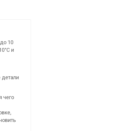
до 10
10°C и
е детали
я чего
овке,
новить