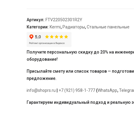
22,
100*500*2300,
X2
Артикул:
FTV220502301R2Y
Inside,
Категории:
Kermi
,
Радиаторы
,
Стальные панельные
R,
RAL
9016
(белый),
Получите персональную скидку до 20% на инженер
Kermi
оборудование!
Присылайте смету или список товаров — подготов
предложение.
info@shoprs.ru
|
+7 (921) 958-1-777
(
WhatsApp
,
Telegr
Гарантируем индивидуальный подход и реальную 