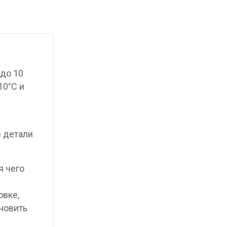
до 10
10°C и
е детали
я чего
овке,
новить