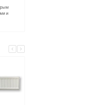
торым
ми и