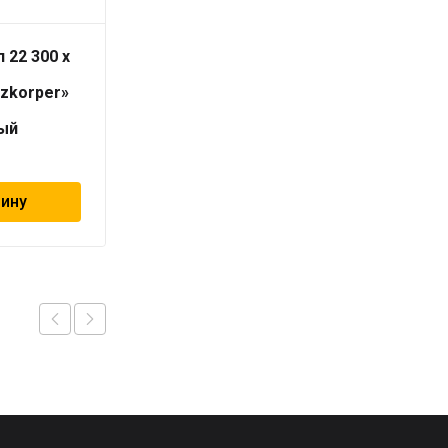
 22 300 x
Радиатор тип 33 300 x
1000
izkorper»
«Universalheizkorper»
(Viessmann)
ый
универсальный
13 035
₽
зину
В корзину