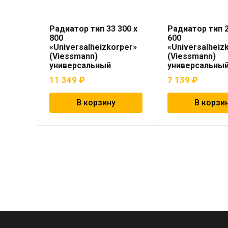
Радиатор тип 33 300 x
Радиатор тип 2
800
600
«Universalheizkorper»
«Universalheiz
(Viessmann)
(Viessmann)
универсальный
универсальны
11 349
₽
7 139
₽
В корзину
В корзи