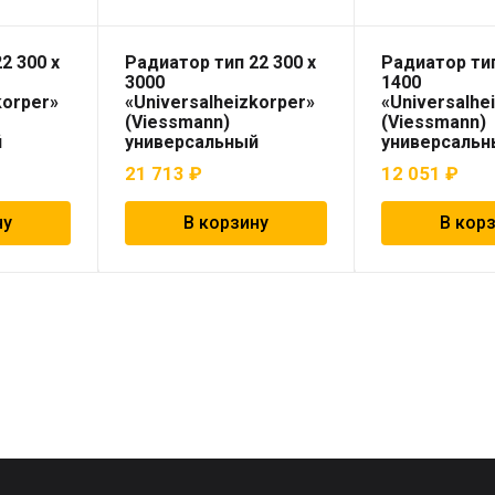
2 300 х
Радиатор тип 22 300 x
Радиатор тип
3000
1400
korper»
«Universalheizkorper»
«Universalhe
(Viessmann)
(Viessmann)
й
универсальный
универсальн
21 713
₽
12 051
₽
ну
В корзину
В кор