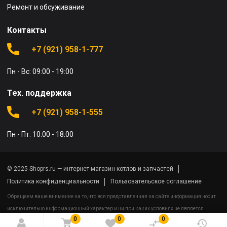
Ремонт и обсуживание
Контакты
+7 (921) 958-1-777
Пн - Вс: 09:00 - 19:00
Тех. поддержка
+7 (921) 958-1-555
Пн - Пт: 10:00 - 18:00
© 2025 Shoprs.ru — интернет-магазин котлов и запчастей
Политика конфиденциальности
Пользовательское соглашение
Обращаем ваше внимание на то, что вся представленная на сайте информация носит
исключительно информационный характер и ни при каких условиях не является
0
0
0
публичной офертой определяемой положениями Статьи 437(2) Гражданского кодекса