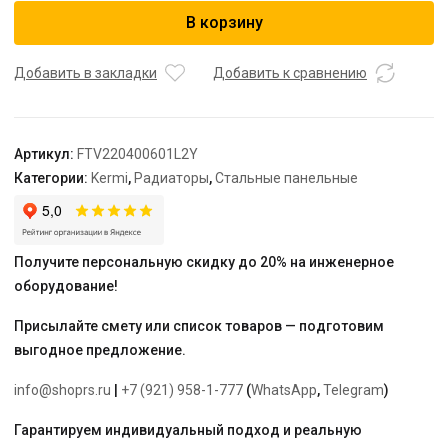
Радиатор,
В корзину
FTV
22,
100*400*600,
Добавить в закладки
Добавить к сравнению
X2
Inside,
L,
Артикул:
FTV220400601L2Y
RAL
Категории:
Kermi
,
Радиаторы
,
Стальные панельные
9016
(белый),
Kermi
Получите персональную скидку до 20% на инженерное
оборудование!
Присылайте смету или список товаров — подготовим
выгодное предложение.
info@shoprs.ru
|
+7 (921) 958-1-777
(
WhatsApp
,
Telegram
)
Гарантируем индивидуальный подход и реальную