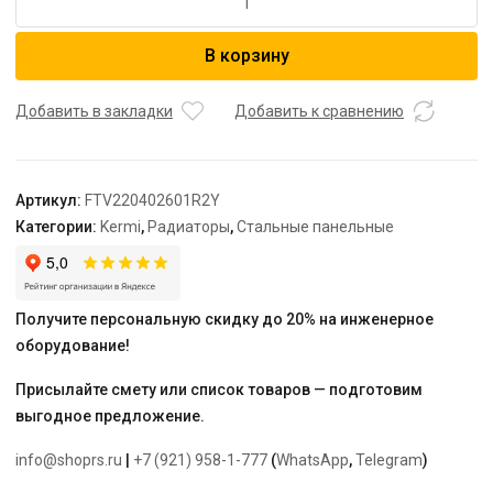
товара
Радиатор,
В корзину
FTV
22,
100*400*2600,
Добавить в закладки
Добавить к сравнению
X2
Inside,
R,
Артикул:
FTV220402601R2Y
RAL
Категории:
Kermi
,
Радиаторы
,
Стальные панельные
9016
(белый),
Kermi
Получите персональную скидку до 20% на инженерное
оборудование!
Присылайте смету или список товаров — подготовим
выгодное предложение.
info@shoprs.ru
|
+7 (921) 958-1-777
(
WhatsApp
,
Telegram
)