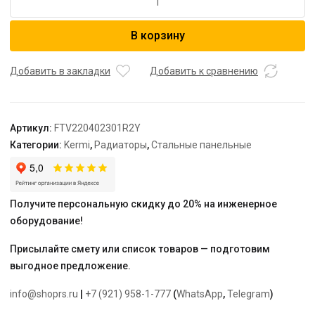
товара
Радиатор,
В корзину
FTV
22,
100*400*2300,
Добавить в закладки
Добавить к сравнению
X2
Inside,
R,
Артикул:
FTV220402301R2Y
RAL
Категории:
Kermi
,
Радиаторы
,
Стальные панельные
9016
(белый),
Kermi
Получите персональную скидку до 20% на инженерное
оборудование!
Присылайте смету или список товаров — подготовим
выгодное предложение.
info@shoprs.ru
|
+7 (921) 958-1-777
(
WhatsApp
,
Telegram
)