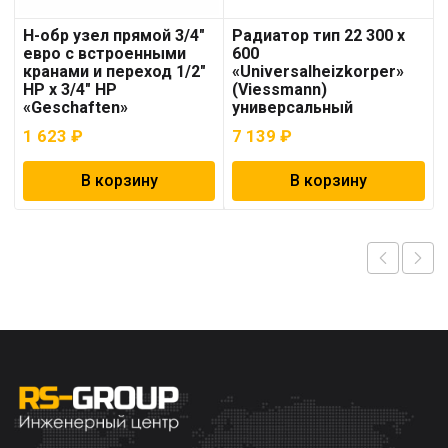
Н-обр узел прямой 3/4″
Радиатор тип 22 300 х
евро с встроенными
600
кранами и переход 1/2″
«Universalheizkorper»
НР х 3/4″ НР
(Viessmann)
«Geschaften»
универсальный
1 623
₽
7 139
₽
В корзину
В корзину