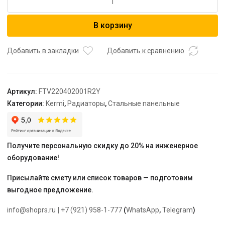
товара
Радиатор,
В корзину
FTV
22,
100*400*2000,
Добавить в закладки
Добавить к сравнению
X2
Inside,
R,
Артикул:
FTV220402001R2Y
RAL
Категории:
Kermi
,
Радиаторы
,
Стальные панельные
9016
(белый),
Kermi
Получите персональную скидку до 20% на инженерное
оборудование!
Присылайте смету или список товаров — подготовим
выгодное предложение.
info@shoprs.ru
|
+7 (921) 958-1-777
(
WhatsApp
,
Telegram
)