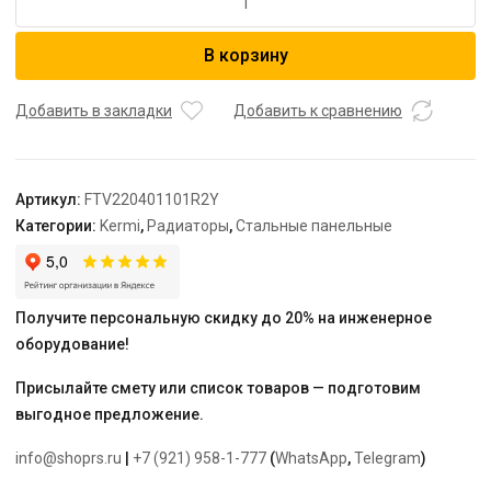
товара
Радиатор,
В корзину
FTV
22,
100*400*1100,
Добавить в закладки
Добавить к сравнению
X2
Inside,
R,
Артикул:
FTV220401101R2Y
RAL
Категории:
Kermi
,
Радиаторы
,
Стальные панельные
9016
(белый),
Kermi
Получите персональную скидку до 20% на инженерное
оборудование!
Присылайте смету или список товаров — подготовим
выгодное предложение.
info@shoprs.ru
|
+7 (921) 958-1-777
(
WhatsApp
,
Telegram
)