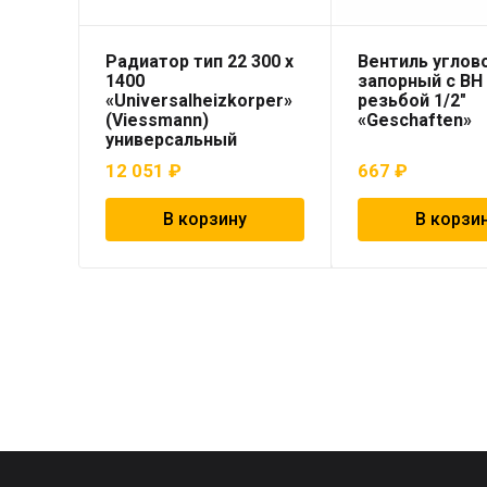
Радиатор тип 22 300 x
Вентиль углов
1400
запорный с ВН
«Universalheizkorper»
резьбой 1/2″
(Viessmann)
«Geschaften»
универсальный
12 051
₽
667
₽
В корзину
В корзи