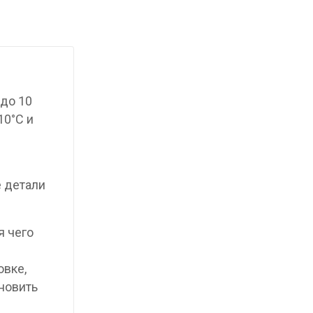
до 10
10°C и
е детали
я чего
овке,
новить