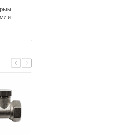
торым
ми и