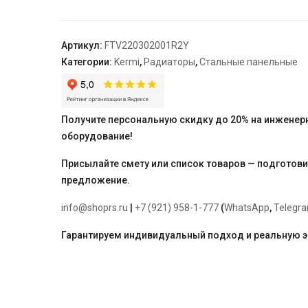
22,
100*300*2000,
X2
Артикул:
FTV220302001R2Y
Inside,
Категории:
Kermi
,
Радиаторы
,
Стальные панельные
R,
RAL
9016
(белый),
Получите персональную скидку до 20% на инженер
Kermi
оборудование!
Присылайте смету или список товаров — подготов
предложение.
info@shoprs.ru
|
+7 (921) 958-1-777
(
WhatsApp
,
Telegr
Гарантируем индивидуальный подход и реальную 