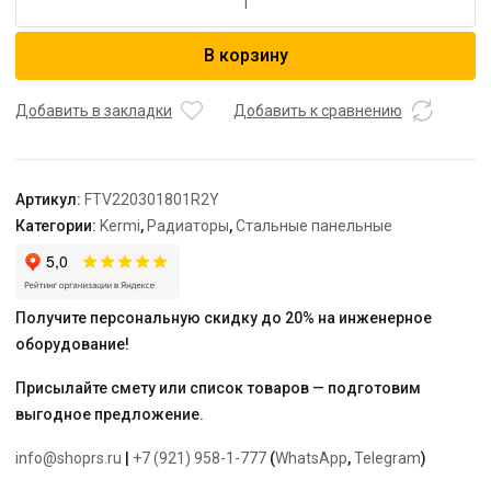
товара
Радиатор,
В корзину
FTV
22,
100*300*1800,
Добавить в закладки
Добавить к сравнению
X2
Inside,
R,
Артикул:
FTV220301801R2Y
RAL
Категории:
Kermi
,
Радиаторы
,
Стальные панельные
9016
(белый),
Kermi
Получите персональную скидку до 20% на инженерное
оборудование!
Присылайте смету или список товаров — подготовим
выгодное предложение.
info@shoprs.ru
|
+7 (921) 958-1-777
(
WhatsApp
,
Telegram
)