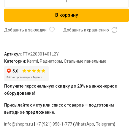
товара
Радиатор,
В корзину
FTV
22,
100*300*1400,
Добавить в закладки
Добавить к сравнению
X2
Inside,
L,
Артикул:
FTV220301401L2Y
RAL
Категории:
Kermi
,
Радиаторы
,
Стальные панельные
9016
(белый),
Kermi
Получите персональную скидку до 20% на инженерное
оборудование!
Присылайте смету или список товаров — подготовим
выгодное предложение.
info@shoprs.ru
|
+7 (921) 958-1-777
(
WhatsApp
,
Telegram
)