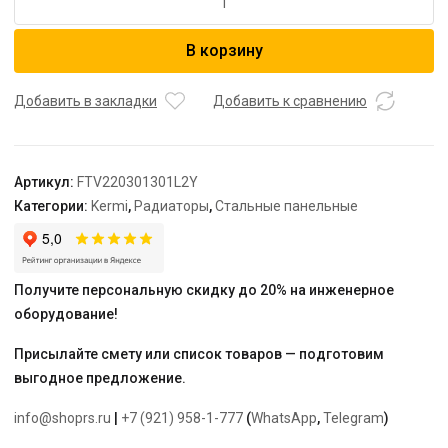
товара
Радиатор,
В корзину
FTV
22,
100*300*1300,
Добавить в закладки
Добавить к сравнению
X2
Inside,
L,
Артикул:
FTV220301301L2Y
RAL
Категории:
Kermi
,
Радиаторы
,
Стальные панельные
9016
(белый),
Kermi
Получите персональную скидку до 20% на инженерное
оборудование!
Присылайте смету или список товаров — подготовим
выгодное предложение.
info@shoprs.ru
|
+7 (921) 958-1-777
(
WhatsApp
,
Telegram
)