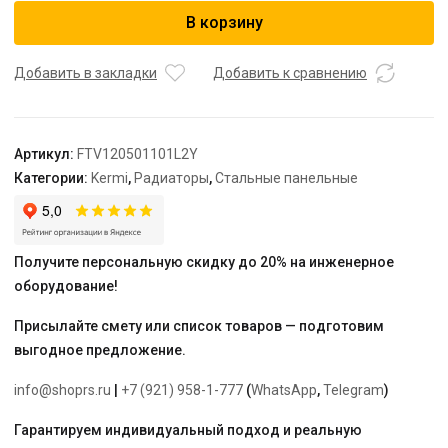
Радиатор,
В корзину
FTV
12,
64*500*1100,
Добавить в закладки
Добавить к сравнению
X2
Inside,
L,
Артикул:
FTV120501101L2Y
RAL
Категории:
Kermi
,
Радиаторы
,
Стальные панельные
9016
(белый),
Kermi
Получите персональную скидку до 20% на инженерное
оборудование!
Присылайте смету или список товаров — подготовим
выгодное предложение.
info@shoprs.ru
|
+7 (921) 958-1-777
(
WhatsApp
,
Telegram
)
Гарантируем индивидуальный подход и реальную