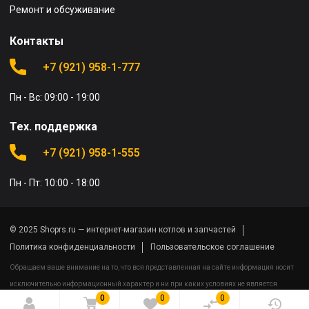
Ремонт и обсуживание
Контакты
+7 (921) 958-1-777
Пн - Вс: 09:00 - 19:00
Тех. поддержка
+7 (921) 958-1-555
Пн - Пт: 10:00 - 18:00
© 2025 Shoprs.ru — интернет-магазин котлов и запчастей
Политика конфиденциальности
Пользовательское соглашение
Обращаем ваше внимание на то, что вся представленная на сайте информация носит
исключительно информационный характер и ни при каких условиях не является
0
0
0
публичной офертой определяемой положениями Статьи 437(2) Гражданского кодекса