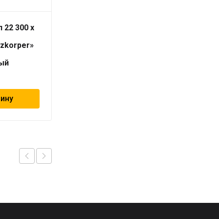
 22 300 x
Вентиль прямой
термостатический с
izkorper»
ВН резьбой 1/2″
«Geschaften»
ый
1 131
₽
зину
В корзину