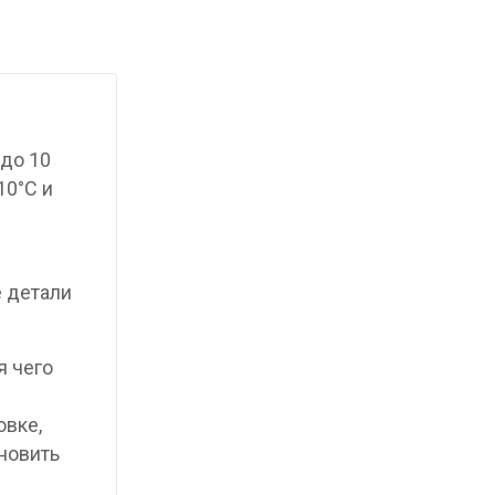
до 10
10°C и
е детали
я чего
овке,
новить