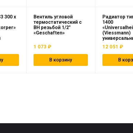
3 300 x
Вентиль угловой
Радиатор тип
термостатический с
1400
korper»
ВН резьбой 1/2″
«Universalhe
«Geschaften»
(Viessmann)
й
универсальн
1 073
₽
12 051
₽
ну
В корзину
В кор