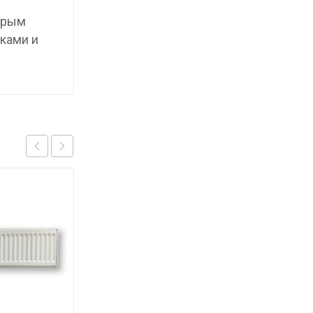
торым
ками и