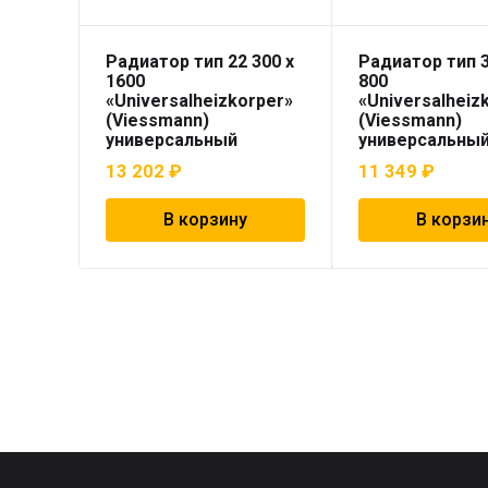
Радиатор тип 22 300 x
Радиатор тип 3
1600
800
«Universalheizkorper»
«Universalheiz
(Viessmann)
(Viessmann)
универсальный
универсальны
13 202
₽
11 349
₽
В корзину
В корзи