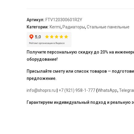
12,
64*300*600,
X2
Артикул:
FTV120300601R2Y
Inside,
Категории:
Kermi
,
Радиаторы
,
Стальные панельные
R,
RAL
9016
(белый),
Получите персональную скидку до 20% на инженер
Kermi
оборудование!
Присылайте смету или список товаров — подготов
предложение.
info@shoprs.ru
|
+7 (921) 958-1-777
(
WhatsApp
,
Telegr
Гарантируем индивидуальный подход и реальную 