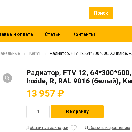
авка и оплата
Статьи
Контакты
панельные
Kermi
Радиатор, FTV 12, 64*300*600, X2 Inside, R
Радиатор, FTV 12, 64*300*600,
Inside, R, RAL 9016 (белый), Ke
13 957
₽
Количество
В корзину
товара
Радиатор,
FTV
Добавить в закладки
Добавить к сравнению