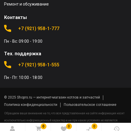
Ремонт и обсуживание
Контакты
+7 (921) 958-1-777
Пн - Вс: 09:00 - 19:00
Тех. поддержка
+7 (921) 958-1-555
Пн - Пт: 10:00 - 18:00
© 2025 Shoprs.ru — интернет-магазин котлов и запчастей
Политика конфиденциальности
Пользовательское соглашение
Обращаем ваше внимание на то, что вся представленная на сайте информация носит
исключительно информационный характер и ни при каких условиях не является
0
0
0
публичной офертой определяемой положениями Статьи 437(2) Гражданского кодекса