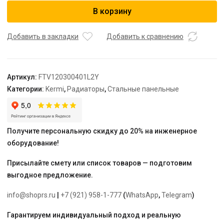
Радиатор,
В корзину
FTV
12,
64*300*400,
Добавить в закладки
Добавить к сравнению
X2
Inside,
L,
Артикул:
FTV120300401L2Y
RAL
Категории:
Kermi
,
Радиаторы
,
Стальные панельные
9016
(белый),
Kermi
Получите персональную скидку до 20% на инженерное
оборудование!
Присылайте смету или список товаров — подготовим
выгодное предложение.
info@shoprs.ru
|
+7 (921) 958-1-777
(
WhatsApp
,
Telegram
)
Гарантируем индивидуальный подход и реальную