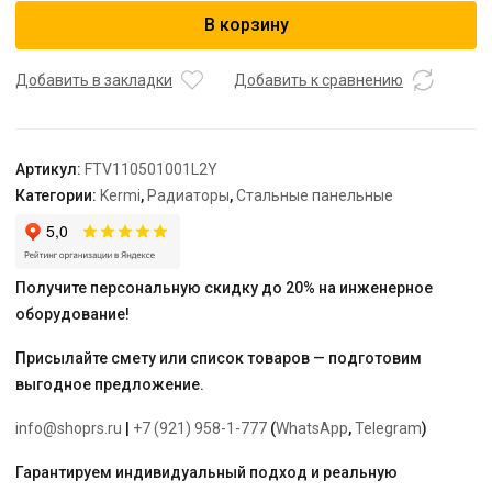
Радиатор,
В корзину
FTV
11,
61*500*1000,
Добавить в закладки
Добавить к сравнению
L,
RAL
9016
Артикул:
FTV110501001L2Y
(белый)
Категории:
Kermi
,
Радиаторы
,
Стальные панельные
Kermi
Получите персональную скидку до 20% на инженерное
оборудование!
Присылайте смету или список товаров — подготовим
выгодное предложение.
info@shoprs.ru
|
+7 (921) 958-1-777
(
WhatsApp
,
Telegram
)
Гарантируем индивидуальный подход и реальную