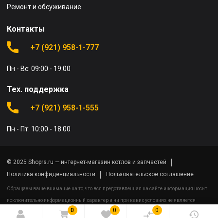
Ремонт и обсуживание
Контакты
+7 (921) 958-1-777
Пн - Вс: 09:00 - 19:00
Тех. поддержка
+7 (921) 958-1-555
Пн - Пт: 10:00 - 18:00
© 2025 Shoprs.ru — интернет-магазин котлов и запчастей
Политика конфиденциальности
Пользовательское соглашение
Обращаем ваше внимание на то, что вся представленная на сайте информация носит
исключительно информационный характер и ни при каких условиях не является
0
0
0
публичной офертой определяемой положениями Статьи 437(2) Гражданского кодекса