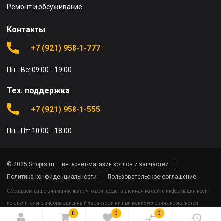
Ремонт и обсуживание
Контакты
+7 (921) 958-1-777
Пн - Вс: 09:00 - 19:00
Тех. поддержка
+7 (921) 958-1-555
Пн - Пт: 10:00 - 18:00
© 2025 Shoprs.ru — интернет-магазин котлов и запчастей
Политика конфиденциальности
Пользовательское соглашение
Обращаем ваше внимание на то, что вся представленная на сайте информация носит
исключительно информационный характер и ни при каких условиях не является
0
0
0
публичной офертой определяемой положениями Статьи 437(2) Гражданского кодекса