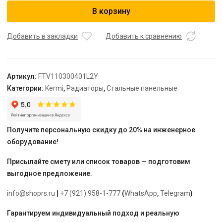
Радиатор,
В корзину
FTV
11,
61*300*400,
Добавить в закладки
Добавить к сравнению
L,
RAL
9016
Артикул:
FTV110300401L2Y
(белый)
Категории:
Kermi
,
Радиаторы
,
Стальные панельные
Kermi
Получите персональную скидку до 20% на инженерное
оборудование!
Присылайте смету или список товаров — подготовим
выгодное предложение.
info@shoprs.ru
|
+7 (921) 958-1-777
(
WhatsApp
,
Telegram
)
Гарантируем индивидуальный подход и реальную