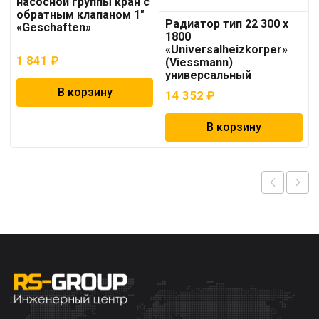
насосной группы кран с
обратным клапаном 1″
Радиатор тип 22 300 x
«Geschaften»
1800
«Universalheizkorper»
1 841
₽
(Viessmann)
универсальный
В корзину
14 352
₽
В корзину