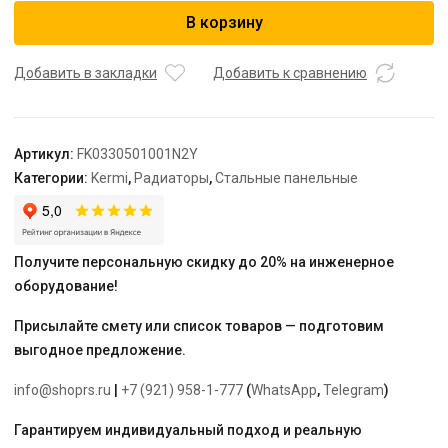
Радиатор,
В корзину
FK0
33,
155*500*1000,
Добавить в закладки
Добавить к сравнению
X2
Inside,
RAL
Артикул:
FK0330501001N2Y
9016
Категории:
Kermi
,
Радиаторы
,
Стальные панельные
(белый),
Kermi
Получите персональную скидку до 20% на инженерное
оборудование!
Присылайте смету или список товаров — подготовим
выгодное предложение.
info@shoprs.ru
|
+7 (921) 958-1-777
(
WhatsApp
,
Telegram
)
Гарантируем индивидуальный подход и реальную