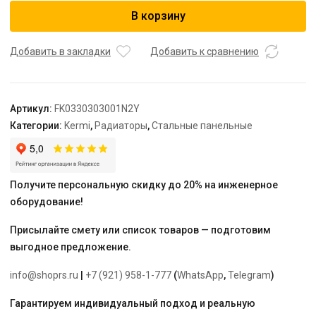
Радиатор,
В корзину
FK0
33,
155*300*3000,
Добавить в закладки
Добавить к сравнению
X2
Inside,
RAL
Артикул:
FK0330303001N2Y
9016
Категории:
Kermi
,
Радиаторы
,
Стальные панельные
(белый),
Kermi
Получите персональную скидку до 20% на инженерное
оборудование!
Присылайте смету или список товаров — подготовим
выгодное предложение.
info@shoprs.ru
|
+7 (921) 958-1-777
(
WhatsApp
,
Telegram
)
Гарантируем индивидуальный подход и реальную