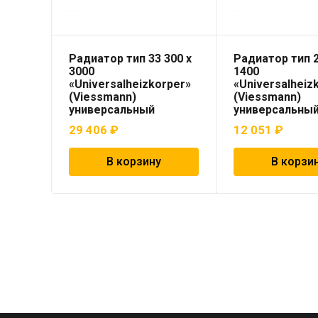
Радиатор тип 33 300 x
Радиатор тип 2
3000
1400
«Universalheizkorper»
«Universalheiz
(Viessmann)
(Viessmann)
универсальный
универсальны
29 406
₽
12 051
₽
В корзину
В корзи