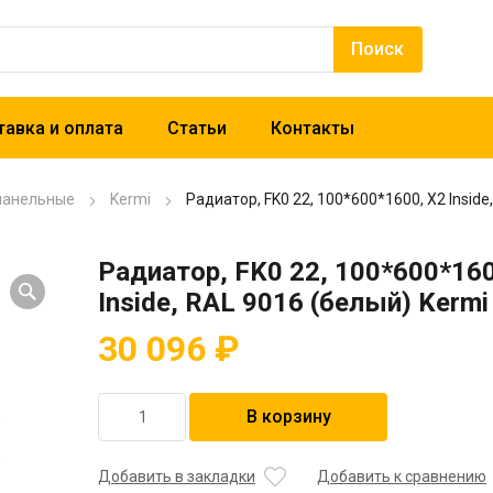
авка и оплата
Статьи
Контакты
панельные
Kermi
Радиатор, FK0 22, 100*600*1600, X2 Inside
Радиатор, FK0 22, 100*600*160
Inside, RAL 9016 (белый) Kermi
30 096
₽
Количество
В корзину
товара
Радиатор,
FK0
Добавить в закладки
Добавить к сравнению