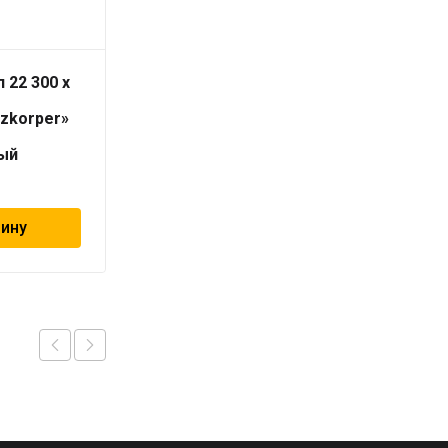
 22 300 x
Вентиль прямой
термостатический с
izkorper»
ВН резьбой 1/2″
«Geschaften»
ый
1 131
₽
зину
В корзину