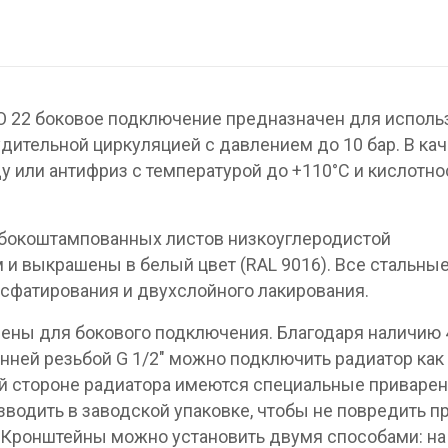
O 22 боковое подключение предназначен для исполь
дительной циркуляцией с давлением до 10 бар. В ка
у или антифриз с температурой до +110°C и кислотн
убокоштампованных листов низкоуглеродистой
 и выкрашены в белый цвет (RAL 9016). Все стальны
сфатирования и двухслойного лакирования.
ены для бокового подключения. Благодаря наличию 
нней резьбой G 1/2″ можно подключить радиатор как
дней стороне радиатора имеются специальные приваре
водить в заводской упаковке, чтобы не повредить п
 Кронштейны можно установить двумя способами: на