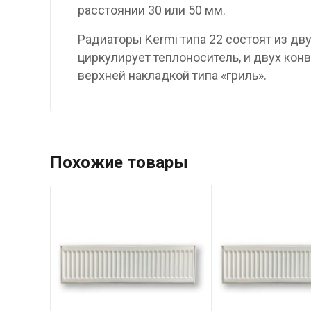
расстоянии 30 или 50 мм.
Радиаторы Kermi типа 22 состоят из д
циркулирует теплоноситель, и двух ко
верхней накладкой типа «гриль».
Похожие товары