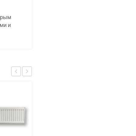
торым
ми и