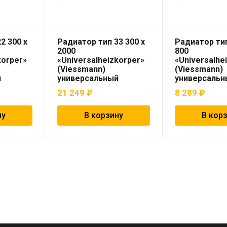
2 300 x
Радиатор тип 33 300 x
Радиатор тип
2000
800
korper»
«Universalheizkorper»
«Universalhe
(Viessmann)
(Viessmann)
й
универсальный
универсальн
21 249
₽
8 289
₽
ну
В корзину
В кор