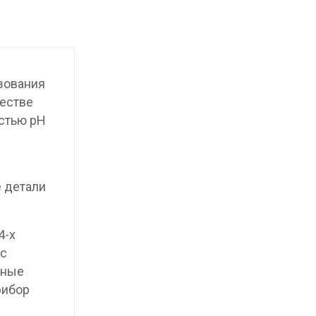
зования
честве
остью pH
е детали
4-х
 с
нные
рибор