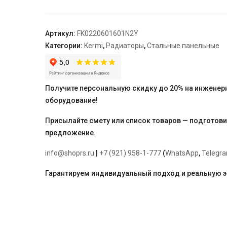
22,
100*600*1600,
X2
Артикул:
FK0220601601N2Y
Inside,
Категории:
Kermi
,
Радиаторы
,
Стальные панельные
RAL
9016
(белый)
Kermi
Получите персональную скидку до 20% на инженер
оборудование!
Присылайте смету или список товаров — подготов
предложение.
info@shoprs.ru
|
+7 (921) 958-1-777
(
WhatsApp
,
Telegr
Гарантируем индивидуальный подход и реальную 