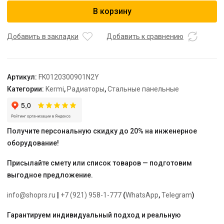
Радиатор,
В корзину
FK0
12,
64*300*900,
Добавить в закладки
Добавить к сравнению
X2
Inside,
RAL
Артикул:
FK0120300901N2Y
9016
Категории:
Kermi
,
Радиаторы
,
Стальные панельные
(белый),
Kermi
Получите персональную скидку до 20% на инженерное
оборудование!
Присылайте смету или список товаров — подготовим
выгодное предложение.
info@shoprs.ru
|
+7 (921) 958-1-777
(
WhatsApp
,
Telegram
)
Гарантируем индивидуальный подход и реальную