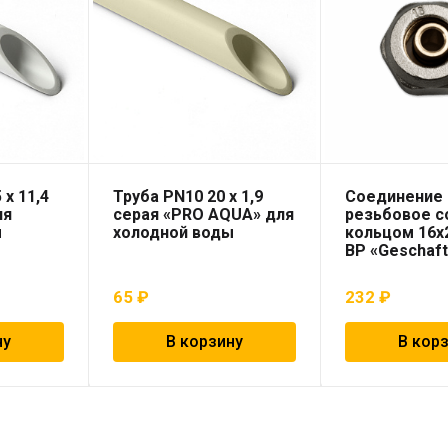
 x 11,4
Труба PN10 20 x 1,9
Соединение
ля
серая «PRO AQUA» для
резьбовое 
ы
холодной воды
кольцом 16х2
ВР «Geschaf
65
₽
232
₽
ну
В корзину
В кор