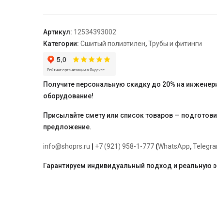
25-
R1",
хромированная
Артикул:
12534393002
латунь
Категории:
Сшитый полиэтилен
,
Трубы и фитинги
"Rehau"
Получите персональную скидку до 20% на инженер
оборудование!
Присылайте смету или список товаров — подготов
предложение.
info@shoprs.ru
|
+7 (921) 958-1-777
(
WhatsApp
,
Telegr
Гарантируем индивидуальный подход и реальную 