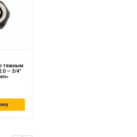
Труба PN10 63 x 5,8
со тяжным
серая «PRO AQUA» для
.0 — 3/4″
холодной воды
ten»
228
₽
зину
В корзину