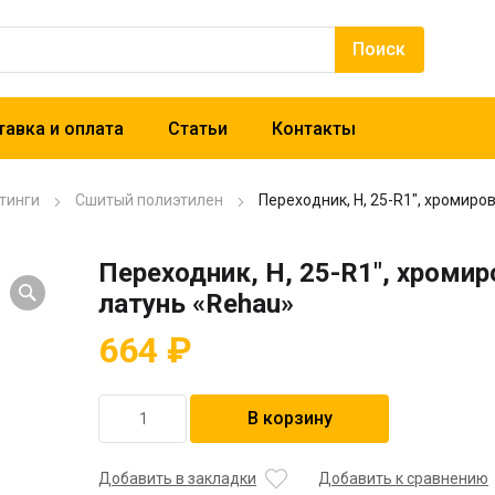
авка и оплата
Статьи
Контакты
тинги
Сшитый полиэтилен
Переходник, Н, 25-R1″, хромиро
Переходник, Н, 25-R1″, хроми
латунь «Rehau»
664
₽
Количество
В корзину
товара
Переходник,
Н,
Добавить в закладки
Добавить к сравнению