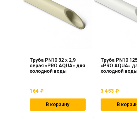
Труба PN10 32 x 2,9
Труба PN10 125
серая «PRO AQUA» для
«PRO AQUA» д
холодной воды
холодной вод
164
₽
3 453
₽
В корзину
В корзи