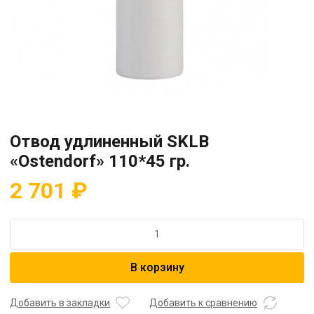
Отвод удлиненный SKLB
«Ostendorf» 110*45 гр.
2 701
₽
Количество
товара
Отвод
В корзину
удлиненный
SKLB
"Ostendorf"
Добавить в закладки
Добавить к сравнению