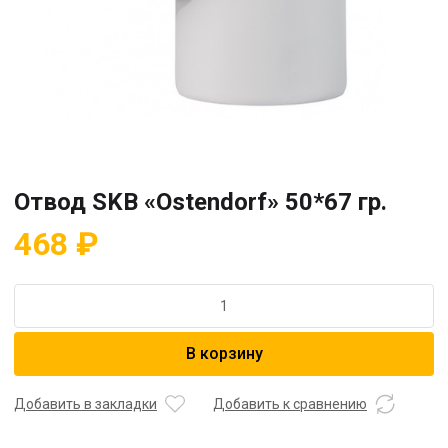
Отвод SKB «Ostendorf» 50*67 гр.
468
₽
Количество
товара
Отвод
В корзину
SKB
"Ostendorf"
50*67
Добавить в закладки
Добавить к сравнению
гр.