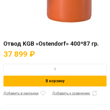
Отвод KGB «Ostendorf» 400*87 гр.
37 899
₽
Количество
товара
Отвод
В корзину
KGB
"Ostendorf"
400*87
Добавить в закладки
Добавить к сравнению
гр.