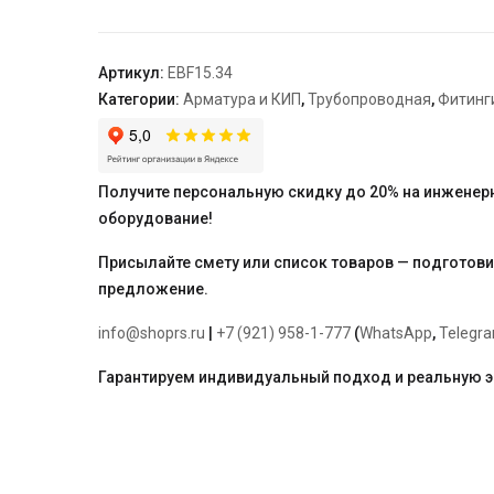
НН
3/4",
латунь
Артикул:
EBF15.34
"ELSEN"
Категории:
Арматура и КИП
,
Трубопроводная
,
Фитинг
Получите персональную скидку до 20% на инженер
оборудование!
Присылайте смету или список товаров — подготов
предложение.
info@shoprs.ru
|
+7 (921) 958-1-777
(
WhatsApp
,
Telegr
Гарантируем индивидуальный подход и реальную 