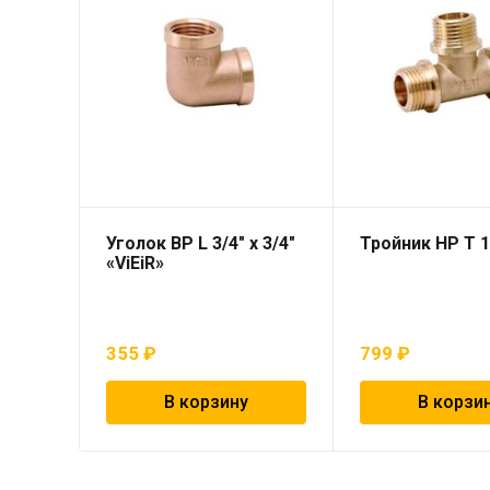
Уголок ВР L 3/4″ х 3/4″
Тройник НР T 1″
«ViEiR»
355
₽
799
₽
В корзину
В корзи