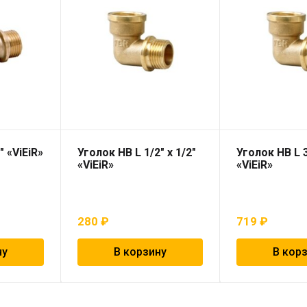
 «ViEiR»
Уголок НВ L 1/2″ х 1/2″
Уголок НВ L 3
«ViEiR»
«ViEiR»
280
₽
719
₽
ну
В корзину
В кор