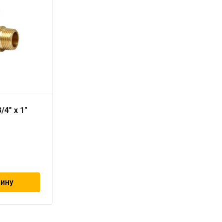
/4″ х 1″
Уголок ВР L 3/4″ х 1/2″
«ViEiR»
355
₽
зину
В корзину