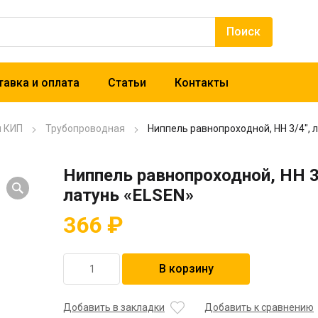
авка и оплата
Статьи
Контакты
и КИП
Трубопроводная
Ниппель равнопроходной, НН 3/4″, 
Ниппель равнопроходной, НН 3
латунь «ELSEN»
366
₽
Количество
В корзину
товара
Ниппель
равнопроходной,
Добавить в закладки
Добавить к сравнению