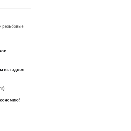
и резьбовые
ное
им выгодное
am
)
экономию!