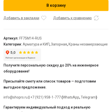
Незамерзающий
В корзину
кран
Arrowhead
FF75,
Добавить в закладки
Добавить к сравнению
350мм
1/2"ВР
(3/4"НР)
Артикул:
FF75M14-RUS
Категории:
Арматура и КИП
,
Запорная
,
Краны незамерзающие
Получите персональную скидку до 20% на инженерное
оборудование!
Присылайте смету или список товаров — подготовим
выгодное предложение.
info@shoprs.ru
|
+7 (921) 958-1-777
(
WhatsApp
,
Telegram
)
Гарантируем индивидуальный подход и реальную