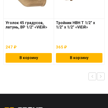
Уголок 45 градусов,
Тройник НВН T 1/2″ х
латунь, ВР 1/2″ «ViEiR»
1/2″ х 1/2″ «ViEiR»
247
₽
365
₽
В корзину
В корзину