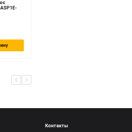
ос
AQUARIO насос
 ASP1E-
скваженный ASP1E-
100-75
38 491
₽
зину
В корзину
Контакты