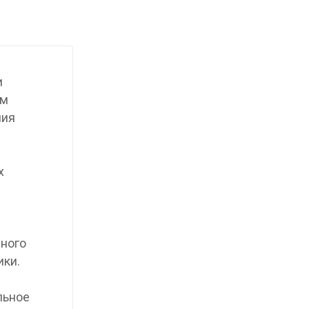
и
ым
ния
х
нного
ики.
льное