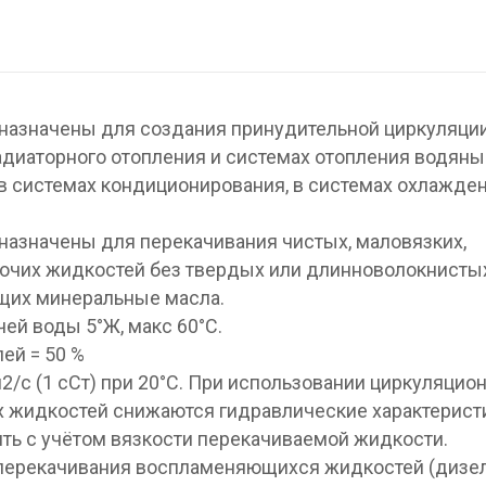
назначены для создания принудительной циркуляци
адиаторного отопления и системах отопления водян
 в системах кондиционирования, в системах охлажде
азначены для перекачивания чистых, маловязких,
очих жидкостей без твердых или длинноволокнисты
ащих минеральные масла.
ей воды 5°Ж, макс 60°С.
ей = 50 %
2/с (1 сСт) при 20°С. При использовании циркуляцио
х жидкостей снижаются гидравлические характерист
ть с учётом вязкости перекачиваемой жидкости.
 перекачивания воспламеняющихся жидкостей (дизе