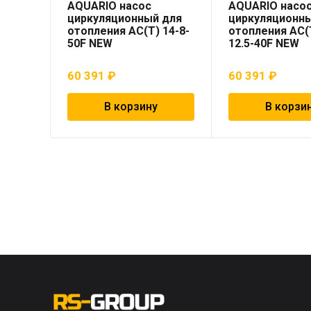
AQUARIO насос
AQUARIO насо
циркуляционный для
циркуляционн
отопления AC(T) 14-8-
отопления AC(T
50F NEW
12.5-40F NEW
60 391
₽
60 391
₽
В корзину
В корзи