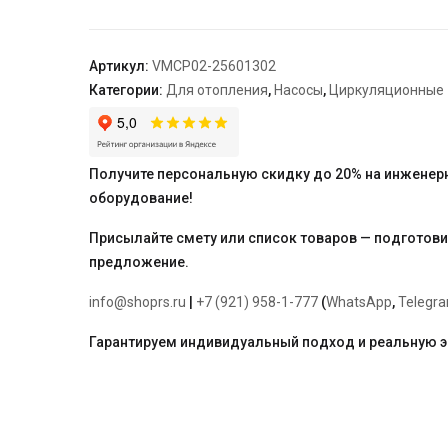
Varmega
VMCP02
PRO
Артикул:
VMCP02-25601302
25/60
Категории:
Для отопления
,
Насосы
,
Циркуляционные
130,
с
гайками
Получите персональную скидку до 20% на инженер
оборудование!
Присылайте смету или список товаров — подготов
предложение.
info@shoprs.ru
|
+7 (921) 958-1-777
(
WhatsApp
,
Telegr
Гарантируем индивидуальный подход и реальную 