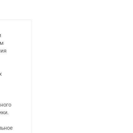
и
ым
ния
х
нного
ики.
льное