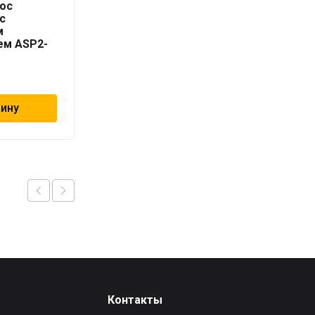
ос
AQUARIO насос
с
скваженный ASP1E-
м
100-75
ем ASP2-
38 491
₽
зину
В корзину
Контакты