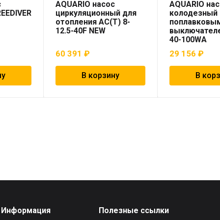
с
AQUARIO насос
AQUARIO нас
REEDIVER
циркуляционный для
колодезный 
отопления AC(T) 8-
поплавковы
12.5-40F NEW
выключател
40-100WA
60 391
₽
29 156
₽
ну
В корзину
В кор
Информация
Полезные ссылки