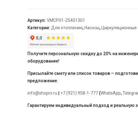
Varmega
VMCP01
Basic
Артикул:
VMCP01-25401301
25/40
Категории:
Для отопления
,
Насосы
,
Циркуляционные
130,
без
гаек
Получите персональную скидку до 20% на инженер
оборудование!
Присылайте смету или список товаров — подготов
предложение.
info@shoprs.ru
|
+7 (921) 958-1-777
(
WhatsApp
,
Telegr
Гарантируем индивидуальный подход и реальную 