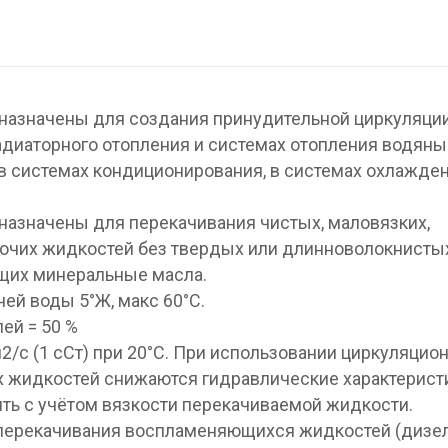
назначены для создания принудительной циркуляци
адиаторного отопления и системах отопления водян
 в системах кондиционирования, в системах охлажде
азначены для перекачивания чистых, маловязких,
очих жидкостей без твердых или длинноволокнисты
ащих минеральные масла.
ей воды 5°Ж, макс 60°С.
ей = 50 %
2/с (1 сСт) при 20°С. При использовании циркуляцио
х жидкостей снижаются гидравлические характерист
ть с учётом вязкости перекачиваемой жидкости.
 перекачивания воспламеняющихся жидкостей (дизе