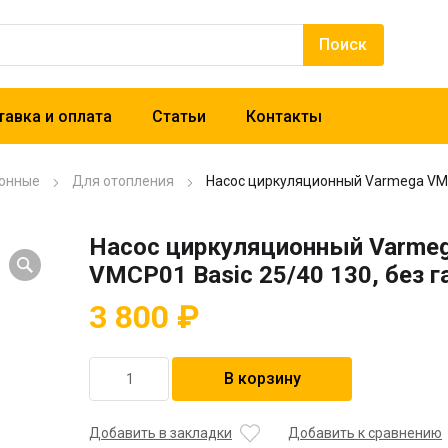
авка и оплата
Статьи
Контакты
онные
Для отопления
Насос циркуляционный Varmega VMCP
Насос циркуляционный Varme
VMCP01 Basic 25/40 130, без г
3 800
₽
Количество
В корзину
товара
Насос
циркуляционный
Добавить в закладки
Добавить к сравнению