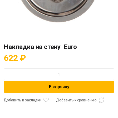
Накладка на стену Euro
622
₽
Количество
товара
Накладка
В корзину
на
стену
Euro
Добавить в закладки
Добавить к сравнению