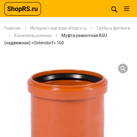
Главная
Интернет-магазин shoprs.ru
Трубы и фитинги
Канализационные
Муфта ремонтная KGU
(надвижная) «Ostendorf» 160