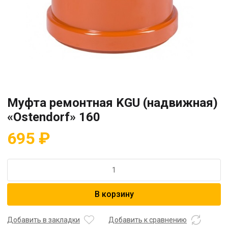
Муфта ремонтная KGU (надвижная)
«Ostendorf» 160
695
₽
Количество
товара
Муфта
В корзину
ремонтная
KGU
(надвижная)
Добавить в закладки
Добавить к сравнению